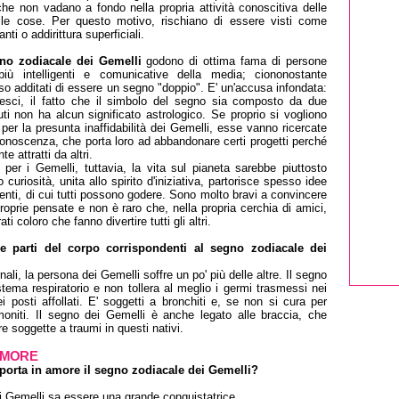
he non vadano a fondo nella propria attività conoscitiva delle
le cose. Per questo motivo, rischiano di essere visti come
ti o addirittura superficiali.
no zodiacale dei Gemelli
godono di ottima fama di persone
iù intelligenti e comunicative della media; ciononostante
 additati di essere un segno "doppio". E' un'accusa infondata:
sci, il fatto che il simbolo del segno sia composto da due
uti non ha alcun significato astrologico. Se proprio si vogliono
per la presunta inaffidabilità dei Gemelli, esse vanno ricercate
conoscenza, che porta loro ad abbandonare certi progetti perché
 attratti da altri.
per i Gemelli, tuttavia, la vita sul pianeta sarebbe piuttosto
 curiosità, unita allo spirito d'iniziativa, partorisce spesso idee
enti, di cui tutti possono godere. Sono molto bravi a convincere
e proprie pensate e non è raro che, nella propria cerchia di amici,
ti coloro che fanno divertire tutti gli altri.
e parti del corpo corrispondenti al segno zodiacale dei
ali, la persona dei Gemelli soffre un po' più delle altre. Il segno
stema respiratorio e non tollera al meglio i germi trasmessi nei
i posti affollati. E' soggetti a bronchiti e, se non si cura per
oniti. Il segno dei Gemelli è anche legato alle braccia, che
 soggette a traumi in questi nativi.
 AMORE
orta in amore il segno zodiacale dei Gemelli?
i Gemelli sa essere una grande conquistatrice.