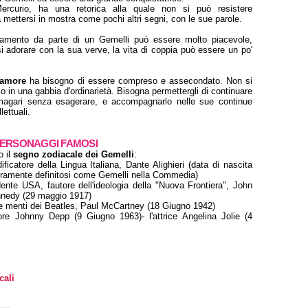
ercurio, ha una retorica alla quale non si può resistere
 mettersi in mostra come pochi altri segni, con le sue parole.
iamento da parte di un Gemelli può essere molto piacevole,
i adorare con la sua verve, la vita di coppia può essere un po'
 amore
ha bisogno di essere compreso e assecondato. Non si
lo in una gabbia d'ordinarietà. Bisogna permettergli di continuare
magari senza esagerare, e accompagnarlo nelle sue continue
lettuali.
 PERSONAGGI FAMOSI
o il
segno zodiacale dei Gemelli
:
dificatore della Lingua Italiana, Dante Alighieri (data di nascita
ieramente definitosi come Gemelli nella Commedia)
dente USA, fautore dell'ideologia della "Nuova Frontiera", John
nnedy (29 maggio 1917)
ue menti dei Beatles, Paul McCartney (18 Giugno 1942)
ore Johnny Depp (9 Giugno 1963)- l'attrice Angelina Jolie (4
cali