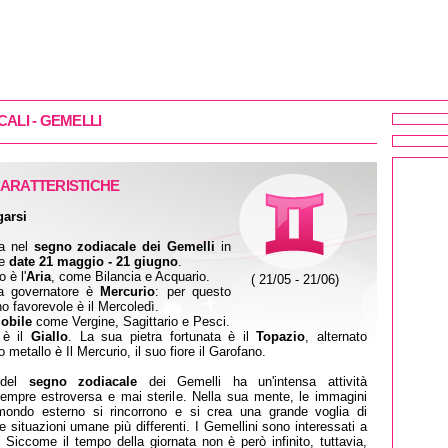
CALI - GEMELLI
CARATTERISTICHE
garsi
ta nel
segno zodiacale dei Gemelli
in
le
date 21 maggio - 21 giugno
.
 è l'
Aria
, come Bilancia e Acquario.
( 21/05 - 21/06)
ta governatore è
Mercurio
: per questo
no favorevole è il Mercoledì.
obile
come Vergine, Sagittario e Pesci.
 è il
Giallo
. La sua pietra fortunata è il
Topazio
, alternato
uo metallo è Il Mercurio, il suo fiore il Garofano.
 del
segno zodiacale
dei Gemelli ha un'intensa attività
 sempre estroversa e mai sterile. Nella sua mente, le immagini
mondo esterno si rincorrono e si crea una grande voglia di
le situazioni umane più differenti. I Gemellini sono interessati a
i. Siccome il tempo della giornata non è però infinito, tuttavia,