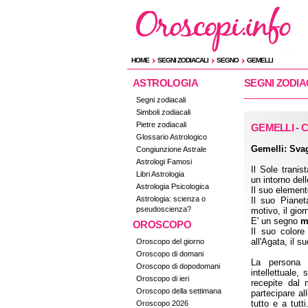
HOME
SEGNI ZODIACALI
SEGNO
GEMELLI
ASTROLOGIA
SEGNI ZODIA
Segni zodiacali
Simboli zodiacali
Pietre zodiacali
GEMELLI - 
Glossario Astrologico
Gemelli: Sva
Congiunzione Astrale
Astrologi Famosi
Il Sole tranis
Libri Astrologia
un intorno del
Astrologia Psicologica
Il suo elemento
Astrologia: scienza o
Il suo Piane
pseudoscienza?
motivo, il gior
E' un segno
m
OROSCOPO
Il suo colore
all'Agata, il s
Oroscopo del giorno
Oroscopo di domani
La persona
Oroscopo di dopodomani
intellettuale,
Oroscopo di ieri
recepite dal 
Oroscopo della settimana
partecipare al
tutto e a tutt
Oroscopo 2026