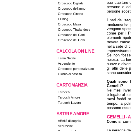
può capitare c
Oroscopo Digitale
persone e del
Oroscopo dell'anno
persone scostan
Oroscopo Cinese
I-Ching
I nati del
seg
mediamente p
Oroscopo Maya
vengono spesso
Oroscopo Thailandese
come per i Pe
Oroscopo dei Cani
elementi ripet
Oroscopo dei Gatti
trovare cause 
nella sete di 
CALCOLA ON LINE
improvvisamente
Se non fosse 
Tema Natale
noiosa. La loro
Ascendente
nuove e divert
gli altri dell
Oroscopo personalizzato
siano considera
Giorno di nascita
Quali sono l
CARTOMANZIA
Gemelli?
Nei mesi invern
Tarocchi
è legato al si
Tarocchi Amore
mesi freddi ne
Tarocchi Lavoro
tempo, a polm
possono essere
ASTRI E AMORE
GEMELLI -
Affinità di coppia
Come si comp
Seduzione
La persona de