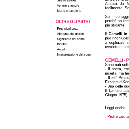
Sesso astrale
Aiutata da M
Venere e amore
facilmente. Sa
Marte e passione
Se il cortegg
perché sa fars
OLTRE GLI ASTRI
più sfidante.
Previsioni Lotto
Il
Gemelli in
Aforisma del giorno
può rinchiuder
Significato del nome
a esplorare, 
Bioritmi
avventure intel
Angeli
Interpretazione dei sogni
GEMELLI -
Sono nati sott
- Il poeta, co
incerta, ma f
- Il 35° Presi
Fitzgerald Ke
- Una delle d
Il famoso att
Giugno 1975)
Leggi anche:
- Pietre zodia