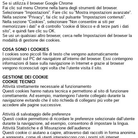
Se si utilizza il browser Google Chrome
Fai clic sul menu Chrome nella barra degli strumenti del browser.
Selezionare “Impostazioni”. Fare clic su “Mostra impostazioni avanzate”.
Nella sezione “Privacy”, fai clic sul pulsante “Impostazioni contenuti”.
Nella sezione “Cookies”, selezionare “Non consentire ai siti per
memorizzare i dati” e di controllo “cookie di blocco e di terze parti i dati
sito”, e quindi fare clic su OK.
Se usi un qualsiasi altro browser, cerca nelle Impostazioni del browser la
modalità di gestione dei cookies.
COSA SONO I COOKIES
I cookies sono piccoli file di testo che vengono automaticamente
posizionati sul PC del navigatore all’interno del browser. Essi contengono
informazioni di base sulla navigazione in Internet e grazie al browser
vengono riconosciuti ogni volta che l’utente visita il sito.
GESTIONE DEI COOKIE
COOKIE TECNICI
Attività strettamente necessarie al funzionamento
Questi cookies hanno natura tecnica e permettono al sito di funzionare
correttamente. Ad esempio, mantengono l’utente collegato durante la
navigazione evitando che il sito richieda di collegarsi più volte per
accedere alle pagine successive.
Attività di salvataggio delle preferenze
Questi cookie permettono di ricordare le preferenze selezionate dall’utente
durante la navigazione, ad esempio, consentono di impostare la lingua.
Attività Statistiche e di Misurazione dell’audience
Questi cookie ci aiutano a capire, attraverso dati raccolti in forma anonima
e aggregata, come gli utenti interagiscono con i nostri siti internet