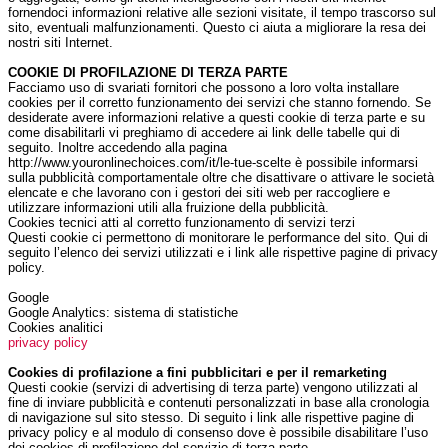
fornendoci informazioni relative alle sezioni visitate, il tempo trascorso sul
sito, eventuali malfunzionamenti. Questo ci aiuta a migliorare la resa dei
nostri siti Internet.
COOKIE DI PROFILAZIONE DI TERZA PARTE
Facciamo uso di svariati fornitori che possono a loro volta installare
cookies per il corretto funzionamento dei servizi che stanno fornendo. Se
desiderate avere informazioni relative a questi cookie di terza parte e su
come disabilitarli vi preghiamo di accedere ai link delle tabelle qui di
seguito. Inoltre accedendo alla pagina
http://www.youronlinechoices.com/it/le-tue-scelte è possibile informarsi
sulla pubblicità comportamentale oltre che disattivare o attivare le società
elencate e che lavorano con i gestori dei siti web per raccogliere e
utilizzare informazioni utili alla fruizione della pubblicità.
Cookies tecnici atti al corretto funzionamento di servizi terzi
Questi cookie ci permettono di monitorare le performance del sito. Qui di
seguito l’elenco dei servizi utilizzati e i link alle rispettive pagine di privacy
policy.
Google
Google Analytics: sistema di statistiche
Cookies analitici
privacy policy
Cookies di profilazione a fini pubblicitari e per il remarketing
Questi cookie (servizi di advertising di terza parte) vengono utilizzati al
fine di inviare pubblicità e contenuti personalizzati in base alla cronologia
di navigazione sul sito stesso. Di seguito i link alle rispettive pagine di
privacy policy e al modulo di consenso dove è possibile disabilitare l’uso
dei cookies di profilazione del servizio di terza parte.