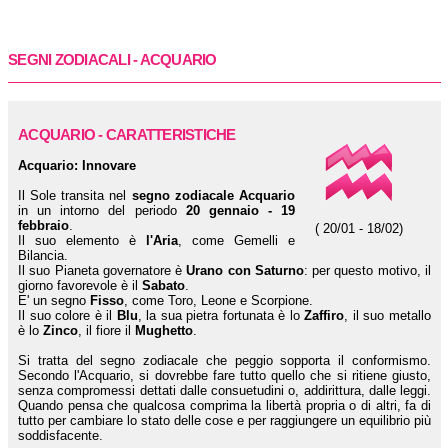
SEGNI ZODIACALI - ACQUARIO
ACQUARIO - CARATTERISTICHE
Acquario: Innovare
Il Sole transita nel
segno zodiacale Acquario
in un intorno del periodo
20 gennaio - 19
febbraio
.
( 20/01 - 18/02)
Il suo elemento è
l'Aria
, come Gemelli e
Bilancia.
Il suo Pianeta governatore è
Urano con Saturno
: per questo motivo, il
giorno favorevole è il
Sabato
.
E' un segno
Fisso
, come Toro, Leone e Scorpione.
Il suo colore è il
Blu
, la sua pietra fortunata è lo
Zaffiro
, il suo metallo
è lo
Zinco
, il fiore il
Mughetto
.
Si tratta del segno zodiacale che peggio sopporta il conformismo.
Secondo l'Acquario, si dovrebbe fare tutto quello che si ritiene giusto,
senza compromessi dettati dalle consuetudini o, addirittura, dalle leggi.
Quando pensa che qualcosa comprima la libertà propria o di altri, fa di
tutto per cambiare lo stato delle cose e per raggiungere un equilibrio più
soddisfacente.