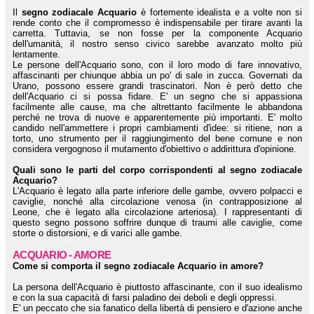
Il
segno zodiacale Acquario
è fortemente idealista e a volte non si
rende conto che il compromesso è indispensabile per tirare avanti la
carretta. Tuttavia, se non fosse per la componente Acquario
dell'umanità, il nostro senso civico sarebbe avanzato molto più
lentamente.
Le persone dell'Acquario sono, con il loro modo di fare innovativo,
affascinanti per chiunque abbia un po' di sale in zucca. Governati da
Urano, possono essere grandi trascinatori. Non è però detto che
dell'Acquario ci si possa fidare. E' un segno che si appassiona
facilmente alle cause, ma che altrettanto facilmente le abbandona
perché ne trova di nuove e apparentemente più importanti. E' molto
candido nell'ammettere i propri cambiamenti d'idee: si ritiene, non a
torto, uno strumento per il raggiungimento del bene comune e non
considera vergognoso il mutamento d'obiettivo o addirittura d'opinione.
Quali sono le parti del corpo corrispondenti al segno zodiacale
Acquario?
L'Acquario è legato alla parte inferiore delle gambe, ovvero polpacci e
caviglie, nonché alla circolazione venosa (in contrapposizione al
Leone, che è legato alla circolazione arteriosa). I rappresentanti di
questo segno possono soffrire dunque di traumi alle caviglie, come
storte o distorsioni, e di varici alle gambe.
ACQUARIO - AMORE
Come si comporta il segno zodiacale Acquario in amore?
La persona dell'Acquario è piuttosto affascinante, con il suo idealismo
e con la sua capacità di farsi paladino dei deboli e degli oppressi.
E' un peccato che sia fanatico della libertà di pensiero e d'azione anche