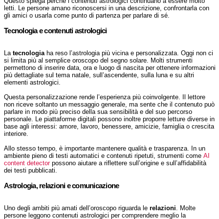
Questo spiega perché i contenuti astrologici continuano a essere molto
letti. Le persone amano riconoscersi in una descrizione, confrontarla con
gli amici o usarla come punto di partenza per parlare di sé.
Tecnologia e contenuti astrologici
La
tecnologia
ha reso l’astrologia più vicina e personalizzata. Oggi non ci
si limita più al semplice oroscopo del segno solare. Molti strumenti
permettono di inserire data, ora e luogo di nascita per ottenere informazioni
più dettagliate sul tema natale, sull’ascendente, sulla luna e su altri
elementi astrologici.
Questa personalizzazione rende l’esperienza più coinvolgente. Il lettore
non riceve soltanto un messaggio generale, ma sente che il contenuto può
parlare in modo più preciso della sua sensibilità e del suo percorso
personale. Le piattaforme digitali possono inoltre proporre letture diverse in
base agli interessi: amore, lavoro, benessere, amicizie, famiglia o crescita
interiore.
Allo stesso tempo, è importante mantenere qualità e trasparenza. In un
ambiente pieno di testi automatici e contenuti ripetuti, strumenti come
AI
content detector
possono aiutare a riflettere sull’origine e sull’affidabilità
dei testi pubblicati.
Astrologia, relazioni e comunicazione
Uno degli ambiti più amati dell’oroscopo riguarda le
relazioni
. Molte
persone leggono contenuti astrologici per comprendere meglio la