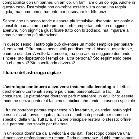
compatibilità con un partner, un amico, un familiare o un collega. Anche in
questo caso, l’astrologia non dovrebbe essere vista come una regola
rigida, ma come uno strumento per osservare le differenze.
Sapere che un segno tende a essere più impulsivo, riservato, razionale o
sensibile può aiutare a interpretare certi comportamenti con maggiore
apertura. Non significa giustificare tutto con lo zodiaco, ma imparare a
comunicare con più attenzione.
In questo senso, l’astrologia può diventare un modo semplice per parlare
di emozioni. Offre parole accessibili per discutere di bisogni, aspettative,
paure e desideri. A volte fa sorridere, ma può anche suggerire domande
sincere: sto rispettando i tempi dell’altra persona? Sto esprimendo bene
ciò che provo? Sto ascoltando davvero?
Il futuro dell’astrologia digitale
L’astrologia continuerà a evolversi insieme alla tecnologia
. I lettori
cercheranno contenuti sempre più chiari, personalizzati e facili da
consultare. Le piattaforme dovranno però mantenere un equilibrio: essere
moderne senza perdere il fascino simbolico che rende l’oroscopo speciale.
Il futuro potrebbe portare esperienze più interattive, calendari astrologici
personalizzati, avvisi legati ai transiti e contenuti pensati per momenti
specifici della vita. Tuttavia, il valore principale resterà lo stesso: offrire
alle persone uno spazio per riflettere.
In un’epoca dominata dalla velocità e dai dati, l’oroscopo conserva una
dimensione profondamente umana. Parla di speranze, dubbi, cambiamenti