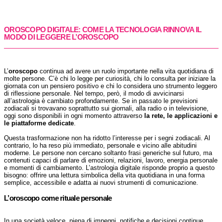
OROSCOPO DIGITALE: COME LA TECNOLOGIA RINNOVA IL
MODO DI LEGGERE L’OROSCOPO
L’
oroscopo
continua ad avere un ruolo importante nella vita quotidiana di
molte persone. C’è chi lo legge per curiosità, chi lo consulta per iniziare la
giornata con un pensiero positivo e chi lo considera uno strumento leggero
di riflessione personale. Nel tempo, però, il modo di avvicinarsi
all’astrologia è cambiato profondamente. Se in passato le previsioni
zodiacali si trovavano soprattutto sui giornali, alla radio o in televisione,
oggi sono disponibili in ogni momento attraverso
la rete, le applicazioni e
le piattaforme dedicate
.
Questa trasformazione non ha ridotto l’interesse per i segni zodiacali. Al
contrario, lo ha reso più immediato, personale e vicino alle abitudini
moderne. Le persone non cercano soltanto frasi generiche sul futuro, ma
contenuti capaci di parlare di emozioni, relazioni, lavoro, energia personale
e momenti di cambiamento. L’astrologia digitale risponde proprio a questo
bisogno: offrire una lettura simbolica della vita quotidiana in una forma
semplice, accessibile e adatta ai nuovi strumenti di comunicazione.
L’oroscopo come rituale personale
In una società veloce, piena di impegni, notifiche e decisioni continue,