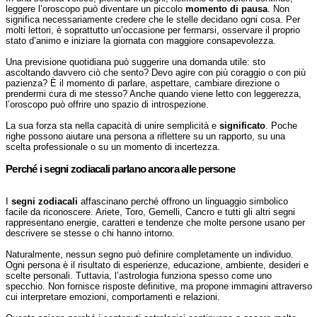
leggere l’oroscopo può diventare un piccolo
momento di pausa
. Non
significa necessariamente credere che le stelle decidano ogni cosa. Per
molti lettori, è soprattutto un’occasione per fermarsi, osservare il proprio
stato d’animo e iniziare la giornata con maggiore consapevolezza.
Una previsione quotidiana può suggerire una domanda utile: sto
ascoltando davvero ciò che sento? Devo agire con più coraggio o con più
pazienza? È il momento di parlare, aspettare, cambiare direzione o
prendermi cura di me stesso? Anche quando viene letto con leggerezza,
l’oroscopo può offrire uno spazio di introspezione.
La sua forza sta nella capacità di unire semplicità e
significato
. Poche
righe possono aiutare una persona a riflettere su un rapporto, su una
scelta professionale o su un momento di incertezza.
Perché i segni zodiacali parlano ancora alle persone
I
segni zodiacali
affascinano perché offrono un linguaggio simbolico
facile da riconoscere. Ariete, Toro, Gemelli, Cancro e tutti gli altri segni
rappresentano energie, caratteri e tendenze che molte persone usano per
descrivere se stesse o chi hanno intorno.
Naturalmente, nessun segno può definire completamente un individuo.
Ogni persona è il risultato di esperienze, educazione, ambiente, desideri e
scelte personali. Tuttavia, l’astrologia funziona spesso come uno
specchio. Non fornisce risposte definitive, ma propone immagini attraverso
cui interpretare emozioni, comportamenti e relazioni.