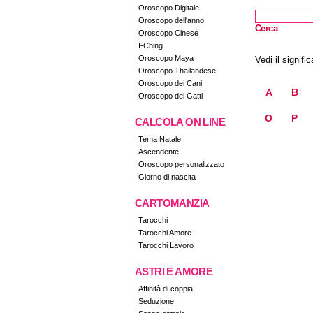
Oroscopo Digitale
Oroscopo dell'anno
Cerca
Oroscopo Cinese
I-Ching
Oroscopo Maya
Vedi il signific
Oroscopo Thailandese
Oroscopo dei Cani
A
B
Oroscopo dei Gatti
O
P
CALCOLA ON LINE
Tema Natale
Ascendente
Oroscopo personalizzato
Giorno di nascita
CARTOMANZIA
Tarocchi
Tarocchi Amore
Tarocchi Lavoro
ASTRI E AMORE
Affinità di coppia
Seduzione