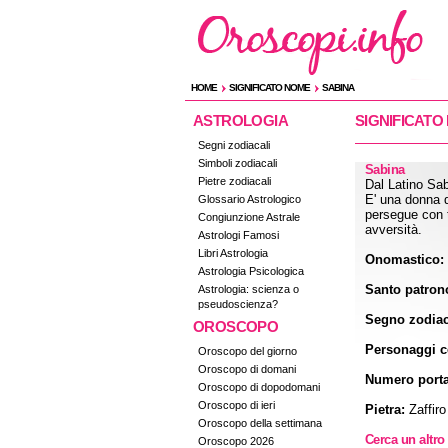
HOME
SIGNIFICATO NOME
SABINA
ASTROLOGIA
SIGNIFICATO
Segni zodiacali
Simboli zodiacali
Sabina
Pietre zodiacali
Dal Latino Sab
E' una donna d
Glossario Astrologico
persegue con t
Congiunzione Astrale
avversità.
Astrologi Famosi
Libri Astrologia
Onomastico:
Astrologia Psicologica
Santo patron
Astrologia: scienza o
pseudoscienza?
Segno zodiac
OROSCOPO
Personaggi ce
Oroscopo del giorno
Oroscopo di domani
Numero porta
Oroscopo di dopodomani
Oroscopo di ieri
Pietra:
Zaffiro
Oroscopo della settimana
Cerca un altr
Oroscopo 2026