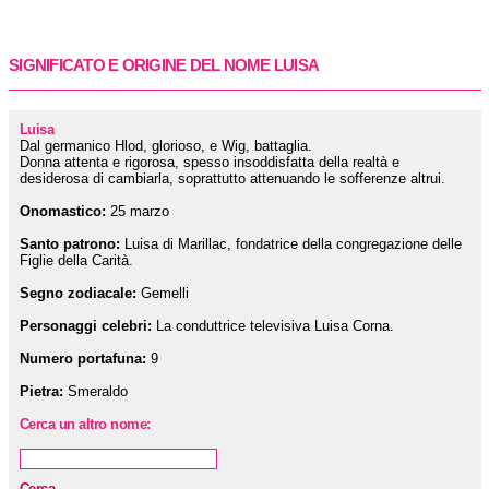
SIGNIFICATO E ORIGINE DEL NOME LUISA
Luisa
Dal germanico Hlod, glorioso, e Wig, battaglia.
Donna attenta e rigorosa, spesso insoddisfatta della realtà e
desiderosa di cambiarla, soprattutto attenuando le sofferenze altrui.
Onomastico:
25 marzo
Santo patrono:
Luisa di Marillac, fondatrice della congregazione delle
Figlie della Carità.
Segno zodiacale:
Gemelli
Personaggi celebri:
La conduttrice televisiva Luisa Corna.
Numero portafuna:
9
Pietra:
Smeraldo
Cerca un altro nome:
Cerca