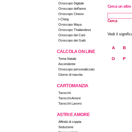
Oroscopo Digitale
Cerca un altr
Oroscopo dell'anno
Oroscopo Cinese
I-Ching
Cerca
Oroscopo Maya
Oroscopo Thailandese
Vedi il signific
Oroscopo dei Cani
Oroscopo dei Gatti
A
B
CALCOLA ON LINE
O
P
Tema Natale
Ascendente
Oroscopo personalizzato
Giorno di nascita
CARTOMANZIA
Tarocchi
Tarocchi Amore
Tarocchi Lavoro
ASTRI E AMORE
Affinità di coppia
Seduzione