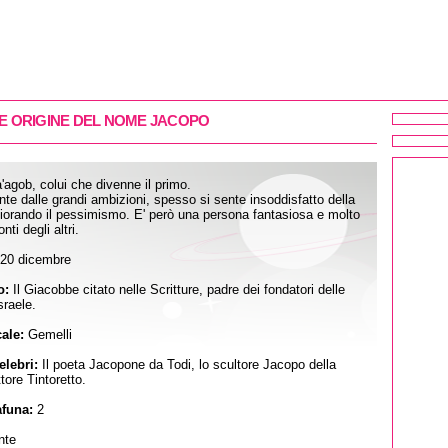
 E ORIGINE DEL NOME JACOPO
a'agob, colui che divenne il primo.
nte dalle grandi ambizioni, spesso si sente insoddisfatto della
sfiorando il pessimismo. E' però una persona fantasiosa e molto
nti degli altri.
20 dicembre
o:
Il Giacobbe citato nelle Scritture, padre dei fondatori delle
sraele.
ale:
Gemelli
lebri:
Il poeta Jacopone da Todi, lo scultore Jacopo della
ttore Tintoretto.
funa:
2
nte