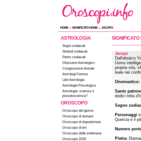
HOME
SIGNIFICATO NOME
JACOPO
ASTROLOGIA
SIGNIFICATO
Segni zodiacali
Simboli zodiacali
Jacopo
Pietre zodiacali
Dall'ebraico Y
Uomo intellige
Glossario Astrologico
propria vita, 
Congiunzione Astrale
leale nei confro
Astrologi Famosi
Libri Astrologia
Onomastico:
Astrologia Psicologica
Santo patron
Astrologia: scienza o
dodici tribù d'I
pseudoscienza?
OROSCOPO
Segno zodiac
Oroscopo del giorno
Personaggi ce
Oroscopo di domani
Quercia e il pi
Oroscopo di dopodomani
Oroscopo di ieri
Numero porta
Oroscopo della settimana
Pietra:
Diama
Oroscopo 2026