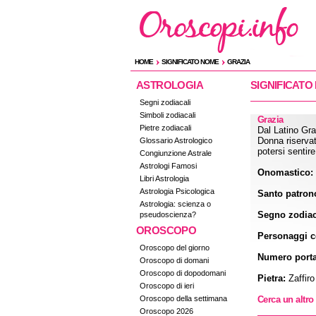
HOME
SIGNIFICATO NOME
GRAZIA
ASTROLOGIA
SIGNIFICATO
Segni zodiacali
Simboli zodiacali
Grazia
Pietre zodiacali
Dal Latino Gra
Donna riservat
Glossario Astrologico
potersi sentire
Congiunzione Astrale
Astrologi Famosi
Onomastico:
Libri Astrologia
Astrologia Psicologica
Santo patron
Astrologia: scienza o
Segno zodiac
pseudoscienza?
OROSCOPO
Personaggi ce
Oroscopo del giorno
Numero porta
Oroscopo di domani
Oroscopo di dopodomani
Pietra:
Zaffiro
Oroscopo di ieri
Oroscopo della settimana
Cerca un altr
Oroscopo 2026