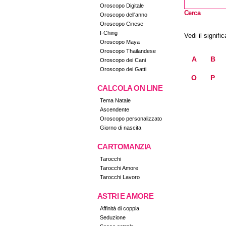
Oroscopo Digitale
Cerca
Oroscopo dell'anno
Oroscopo Cinese
I-Ching
Vedi il signific
Oroscopo Maya
Oroscopo Thailandese
A
B
Oroscopo dei Cani
Oroscopo dei Gatti
O
P
CALCOLA ON LINE
Tema Natale
Ascendente
Oroscopo personalizzato
Giorno di nascita
CARTOMANZIA
Tarocchi
Tarocchi Amore
Tarocchi Lavoro
ASTRI E AMORE
Affinità di coppia
Seduzione