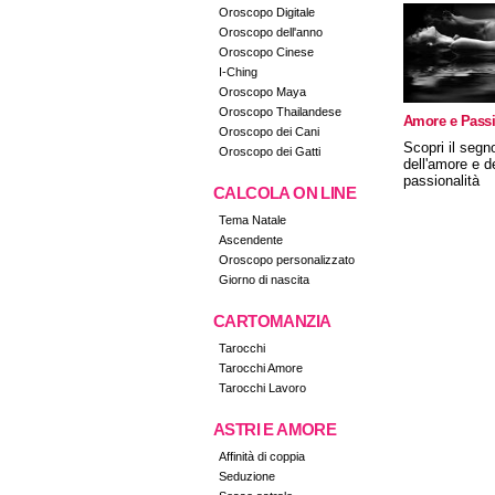
Oroscopo Digitale
Oroscopo dell'anno
Oroscopo Cinese
I-Ching
Oroscopo Maya
Oroscopo Thailandese
Amore e Passi
Oroscopo dei Cani
Scopri il segn
Oroscopo dei Gatti
dell'amore e d
passionalità
CALCOLA ON LINE
Tema Natale
Ascendente
Oroscopo personalizzato
Giorno di nascita
CARTOMANZIA
Tarocchi
Tarocchi Amore
Tarocchi Lavoro
ASTRI E AMORE
Affinità di coppia
Seduzione