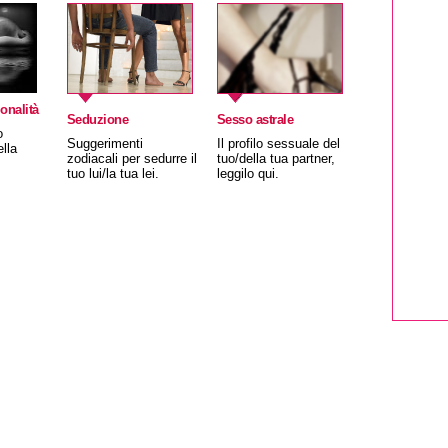
onalità
Seduzione
Sesso astrale
o
Suggerimenti
Il profilo sessuale del
ella
zodiacali per sedurre il
tuo/della tua partner,
tuo lui/la tua lei.
leggilo qui.