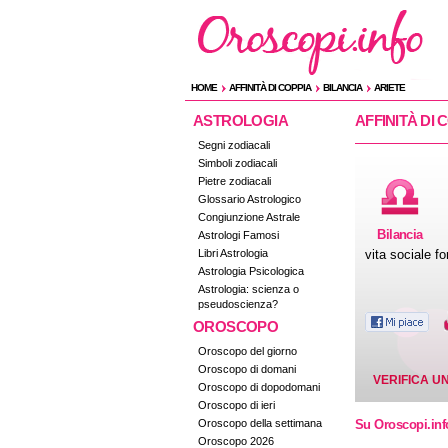
HOME
AFFINITÀ DI COPPIA
BILANCIA
ARIETE
ASTROLOGIA
AFFINITÀ DI
Segni zodiacali
Simboli zodiacali
Pietre zodiacali
Glossario Astrologico
Congiunzione Astrale
Bilancia
Astrologi Famosi
Libri Astrologia
vita sociale f
Astrologia Psicologica
Astrologia: scienza o
pseudoscienza?
OROSCOPO
Oroscopo del giorno
Oroscopo di domani
VERIFICA UN
Oroscopo di dopodomani
Oroscopo di ieri
Oroscopo della settimana
Su Oroscopi.inf
Oroscopo 2026